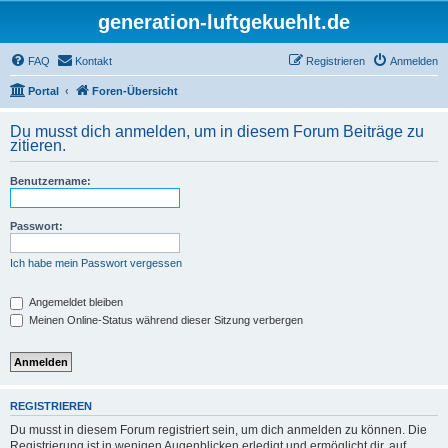
generation-luftgekuehlt.de
FAQ
Kontakt
Registrieren
Anmelden
Portal
Foren-Übersicht
Du musst dich anmelden, um in diesem Forum Beiträge zu
zitieren.
Benutzername:
Passwort:
Ich habe mein Passwort vergessen
Angemeldet bleiben
Meinen Online-Status während dieser Sitzung verbergen
REGISTRIEREN
Du musst in diesem Forum registriert sein, um dich anmelden zu können. Die
Registrierung ist in wenigen Augenblicken erledigt und ermöglicht dir, auf